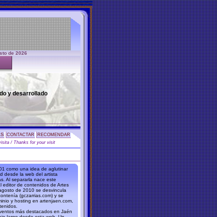
sto de 2026
tado y desarrollado
AS
CONTACTAR
RECOMENDAR
isita / Thanks for your visit
01 como una idea de aglutinar
ed desde la web del artista
s. Al separarla nace este
l editor de contenidos de Artes
 agosto de 2010 se desvincula
ontenía (gczarrias.com) y se
minio y hosting en artenjaen.com,
tenidos.
eventos más destacados en Jaén
iaje largo desde esta web. Un