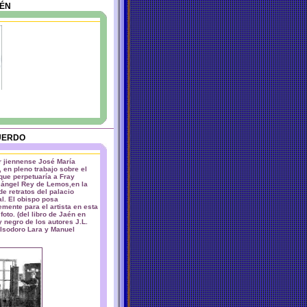
AÉN
UERDO
or jiennense José María
 en pleno trabajo sobre el
que perpetuaría a Fray
 ángel Rey de Lemos,en la
de retratos del palacio
l. El obispo posa
emente para el artista en esta
foto. (del libro de Jaén en
y negro de los autores J.L.
, Isodoro Lara y Manuel