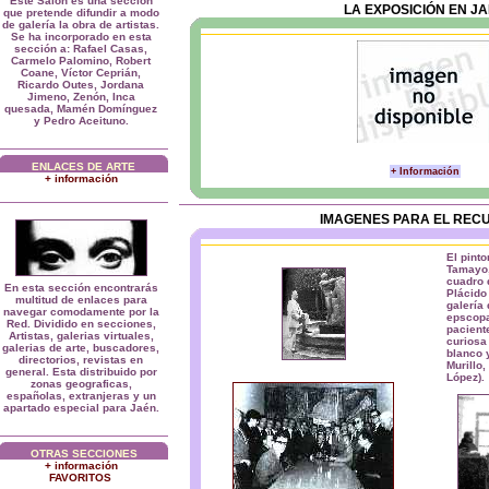
Este Salón es una sección
LA EXPOSICIÓN EN J
que pretende difundir a modo
de galería la obra de artistas.
Se ha incorporado en esta
sección a: Rafael Casas,
Carmelo Palomino, Robert
Coane, Víctor Ceprián,
Ricardo Outes, Jordana
Jimeno, Zenón, Inca
quesada, Mamén Domínguez
y Pedro Aceituno.
ENLACES DE ARTE
+ Información
+ información
IMAGENES PARA EL REC
El pint
Tamayo,
cuadro 
En esta sección encontrarás
Plácido
multitud de enlaces para
galería 
navegar comodamente por la
epscopa
Red. Dividido en secciones,
pacient
Artistas, galerias virtuales,
curiosa 
galerias de arte, buscadores,
blanco 
directorios, revistas en
Murillo
general. Esta distribuido por
López).
zonas geograficas,
españolas, extranjeras y un
apartado especial para Jaén.
OTRAS SECCIONES
+ información
FAVORITOS