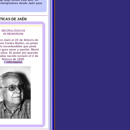
 contemporáneo desde Jaén para
TICAS DE JAÉN
NECROLÓGICAS
IN MEMORIAM
en Jaén el 22 de febrero de
sé Cortés Bailén, un pintor
lo inconfundible que pintó
 gran amor y pasión. Murió
 años. El pintor (mi querido
abía nacido enJaén el 2 de
febrero de 1930.
+ información