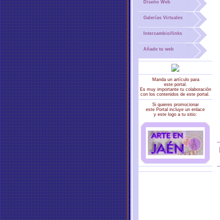
Diseño Web
Galerías Virtuales
Intercambio/links
Añade tu web
Manda un artículo para
este portal.
Es muy importante tu colaboración
con los contenidos de este portal.
Si quieres promocionar
este Portal incluye un enlace
y este logo a tu sitio: